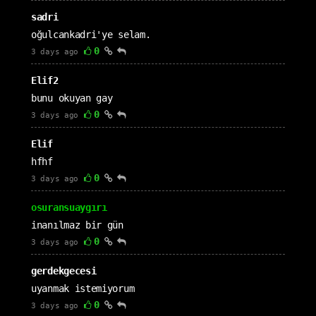
sadri
oğulcankadri'ye selam.
0
3 days ago
Elif2
bunu okuyan gay
0
3 days ago
Elif
hfhf
0
3 days ago
osuransuaygırı
inanılmaz bir gün
0
3 days ago
gerdekgecesi
uyanmak istemiyorum
0
3 days ago