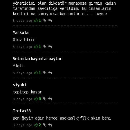
yöneticisi olan dikdatör menapoza girmiş kadın
tarafından savcılığa verildim. Bu insanların
kendini ne sanıyorsa ben onların ... neyse
1
3 days ago
Yarkafa
Otuz birrr
1
3 days ago
Selamlarbayanlarbaylar
Yigit
1
3 days ago
siyahi
topitop kasar
0
3 days ago
Trefax38
Ben ğayim ağır hemde asdkaslkjfllk skın beni
2
3 days ago