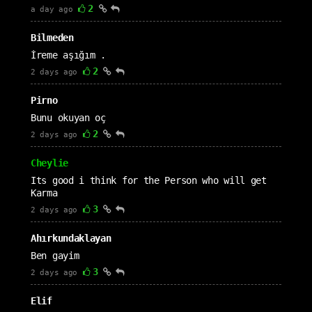
2
a day ago
Bilmeden
İreme aşığım .
2
2 days ago
Pirno
Bunu okuyan oç
2
2 days ago
Cheylie
Its good i think for the Person who will get
Karma
3
2 days ago
Ahırkundaklayan
Ben gayim
3
2 days ago
Elif