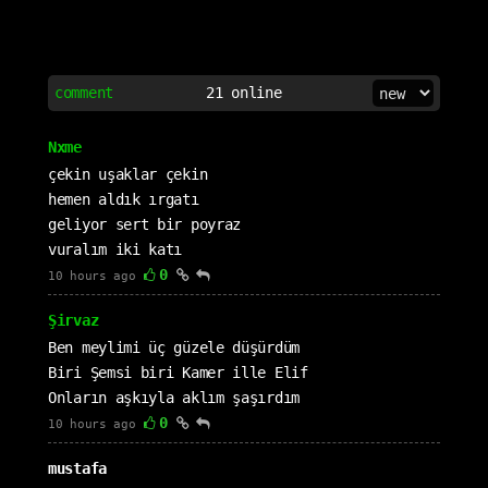
comment
21
online
Nxme
çekin uşaklar çekin
hemen aldık ırgatı
geliyor sert bir poyraz
vuralım iki katı
0
10 hours ago
Şirvaz
Ben meylimi üç güzele düşürdüm
Biri Şemsi biri Kamer ille Elif
Onların aşkıyla aklım şaşırdım
0
10 hours ago
mustafa