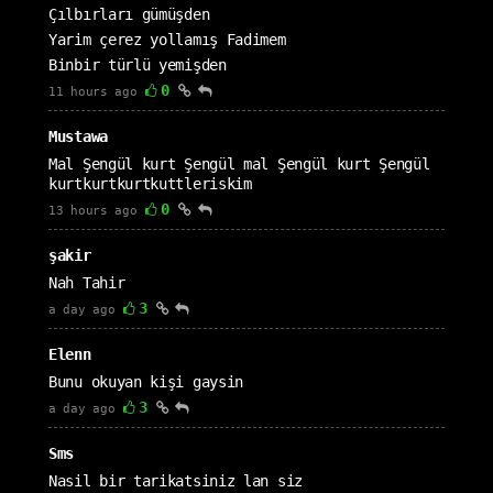
Çılbırları gümüşden
Yarim çerez yollamış Fadimem
Binbir türlü yemişden
0
11 hours ago
Mustawa
Mal Şengül kurt Şengül mal Şengül kurt Şengül
kurtkurtkurtkuttleriskim
0
13 hours ago
şakir
Nah Tahir
3
a day ago
Elenn
Bunu okuyan kişi gaysin
3
a day ago
Sms
Nasil bir tarikatsiniz lan siz