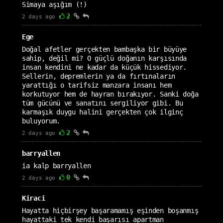
Simaya aşığım (!)
2
2 days ago
Ege
Doğal afetler gerçekten bambaşka bir büyüye
sahip, değil mi? O güçlü doğanın karşısında
insan kendini ne kadar da küçük hissediyor.
Sellerin, depremlerin ya da fırtınaların
yarattığı o tarifsiz manzara insanı hem
korkutuyor hem de hayran bırakıyor. Sanki doğa
tüm gücünü ve sanatını sergiliyor gibi. Bu
karmaşık duygu halini gerçekten çok ilginç
buluyorum.
2
2 days ago
barryallen
ia kalp barryallen
0
2 days ago
Kiraci
Hayatta hiçbirşey başaramamış eşinden boşanmış
hayattaki tek kendi başarısı apartman