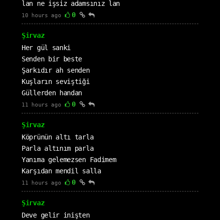
lan ne işsiz adamsınız lan
0
10 hours ago
Şirvaz
Her gül sanki
Senden bir beste
Şarkıdır ah senden
Kuşların seviştiği
Güllerden handan
0
11 hours ago
Şirvaz
Köprünün altı tarla
Parla altınım parla
Yanıma gelemezsen Fadimem
Karşıdan mendil salla
0
11 hours ago
Şirvaz
Deve gelir inişten