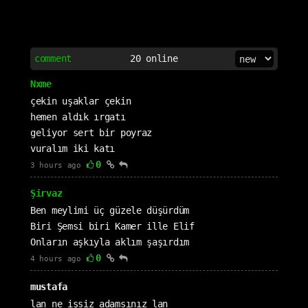
comment
20
online
Nxme
çekin uşaklar çekin
hemen aldık ırgatı
geliyor sert bir poyraz
vuralım iki katı
0
3 hours ago
Şirvaz
Ben meylimi üç güzele düşürdüm
Biri Şemsi biri Kamer ille Elif
Onların aşkıyla aklım şaşırdım
0
4 hours ago
mustafa
lan ne işsiz adamsınız lan