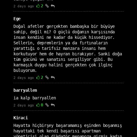
2
2 days ago
Ege
Doğal afetler gerçekten bambaşka bir büyüye
sahip, değil mi? O güçlü doğanın karşısında
insan kendini ne kadar da küçük hissediyor.
Sellerin, depremlerin ya da fırtınaların
yarattığı o tarifsiz manzara insanı hem
korkutuyor hem de hayran bırakıyor. Sanki doğa
tüm gücünü ve sanatını sergiliyor gibi. Bu
karmaşık duygu halini gerçekten çok ilginç
buluyorum.
2
2 days ago
barryallen
ia kalp barryallen
0
2 days ago
Kiraci
Hayatta hiçbirşey başaramamış eşinden boşanmış
hayattaki tek kendi başarısı apartman
yöneticisi olan dikdatör menapoza girmiş kadın