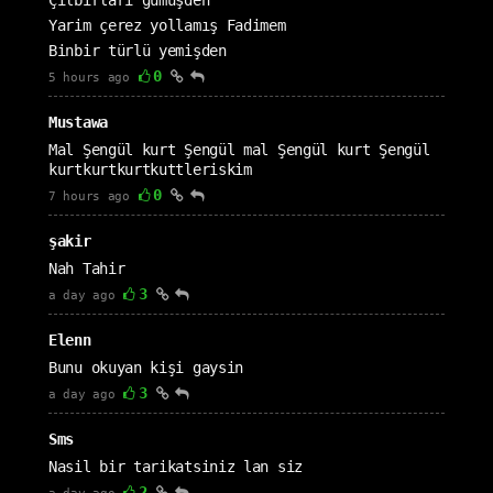
Çılbırları gümüşden
Yarim çerez yollamış Fadimem
Binbir türlü yemişden
0
5 hours ago
Mustawa
Mal Şengül kurt Şengül mal Şengül kurt Şengül
kurtkurtkurtkuttleriskim
0
7 hours ago
şakir
Nah Tahir
3
a day ago
Elenn
Bunu okuyan kişi gaysin
3
a day ago
Sms
Nasil bir tarikatsiniz lan siz
2