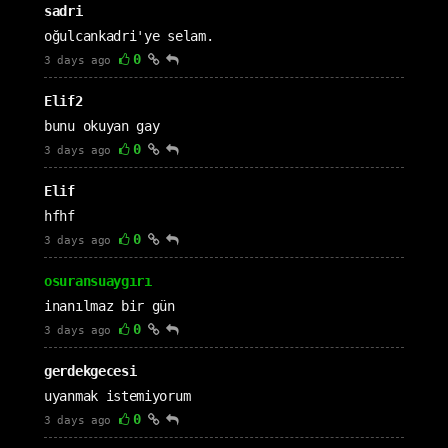
sadri
oğulcankadri'ye selam.
0
3 days ago
Elif2
bunu okuyan gay
0
3 days ago
Elif
hfhf
0
3 days ago
osuransuaygırı
inanılmaz bir gün
0
3 days ago
gerdekgecesi
uyanmak istemiyorum
0
3 days ago