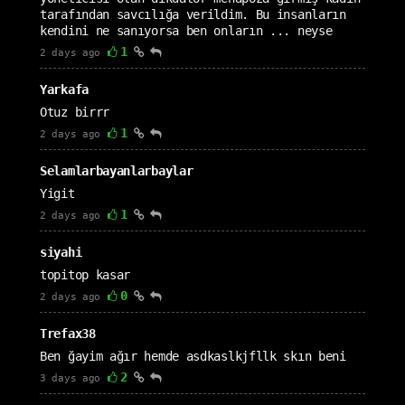
tarafından savcılığa verildim. Bu insanların
kendini ne sanıyorsa ben onların ... neyse
1
2 days ago
Yarkafa
Otuz birrr
1
2 days ago
Selamlarbayanlarbaylar
Yigit
1
2 days ago
siyahi
topitop kasar
0
2 days ago
Trefax38
Ben ğayim ağır hemde asdkaslkjfllk skın beni
2
3 days ago