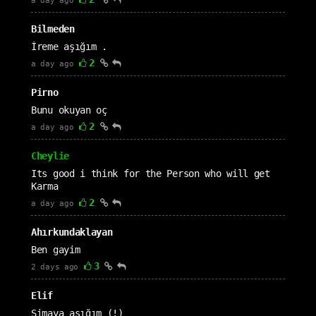
a day ago
Bilmeden
İreme aşığım .
2
a day ago
Pirno
Bunu okuyan oç
2
a day ago
Cheylie
Its good i think for the Person who will get
Karma
2
a day ago
Ahırkundaklayan
Ben gayim
3
2 days ago
Elif
Simaya aşığım (!)